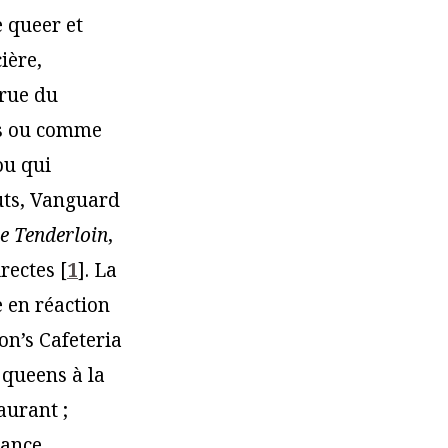
 queer et
ière,
 rue du
tes ou comme
ou qui
uts, Vanguard
e Tenderloin
,
irectes
[
1
]
. La
 en réaction
on’s Cafeteria
 queens à la
aurant ;
tance