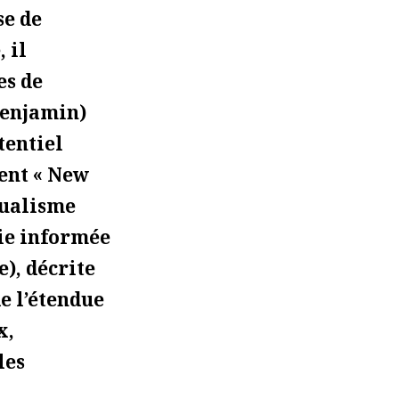
se de
 il
es de
Benjamin)
tentiel
ent « New
dualisme
ie informée
e), décrite
e l’étendue
x,
les