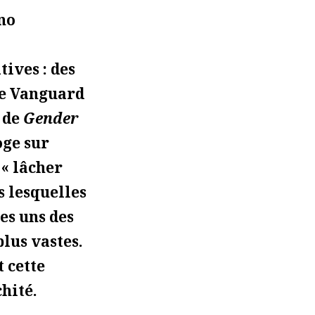
ino
ives : des
ve Vanguard
 de
Gender
oge sur
 « lâcher
us lesquelles
es uns des
plus vastes.
 cette
chité.