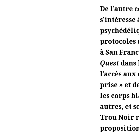
De l’autre c
s’intéresse 
psychédéliq
protocoles 
à San Franc
Quest
dans 
l’accès aux 
prise » et d
les corps b
autres, et s
Trou Noir r
proposition 