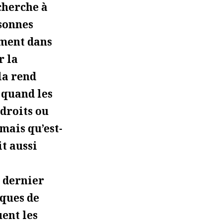
cherche à
rsonnes
ement dans
r la
la rend
e quand les
droits ou
mais qu’est-
it aussi
u dernier
iques de
uent les