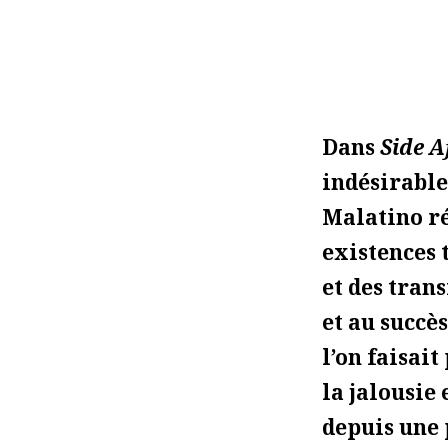
Dans
Side A
indésirable
Malatino ré
existences 
et des tran
et au succès
l’on faisait
la jalousie
depuis une 