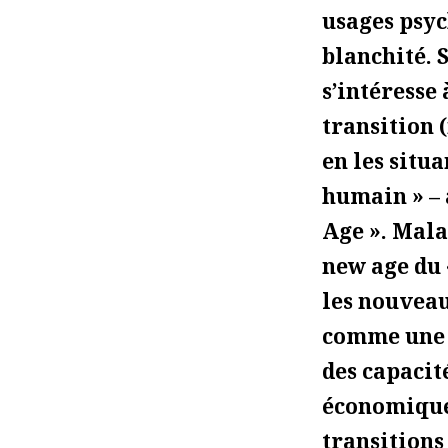
usages psyc
blanchité. 
s’intéresse
transition
en les situ
humain » –
Age ». Mal
new age du 
les nouveau
comme une e
des capacit
économiques
transitions