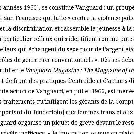
s années 1960], se constitue Vanguard : un groupe
à San Francisco qui lutte « contre la violence polic
 et la discrimination et rassemble la jeunesse à la
n particulier celleux qui s’identifient comme pu
celleux qui échangent du sexe pour de l’argent et/
rôles de genre non-conventionnels ». Dès ses déb
ublier le
Vanguard Magazine : The Magazine of th
 de front des pratiques d’entraide et d’actions d
de action de Vanguard, en juillet 1966, est menée
 traitements qu’infligent les gérants de la Compt
mportant du Tenderloin] aux femmes trans et aux
guard organise un piquet de grève devant le rest
révèle inefficace, « la frustration se mue en résis