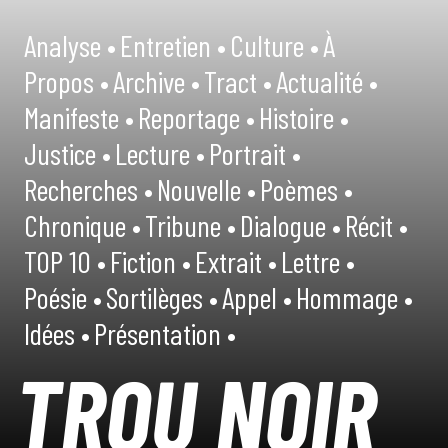
Analyse •
Entretien •
Culture •
À
Propos •
Archive •
Tract •
Actualité •
Manifeste •
Reportage •
Histoire •
Justice •
Lecture •
Portrait •
Recherches •
Nouvelle •
Poèmes •
Chronique •
Tribune •
Dialogue •
Récit •
TOP 10 •
Fiction •
Extrait •
Lettre •
Poésie •
Sortilèges •
Appel •
Hommage •
Idées •
Présentation •
TROU NOIR