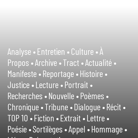
Analyse •
Entretien •
Culture •
À
Propos •
Archive •
Tract •
Actualité •
Manifeste •
Reportage •
Histoire •
Justice •
Lecture •
Portrait •
Recherches •
Nouvelle •
Poèmes •
Chronique •
Tribune •
Dialogue •
Récit •
TOP 10 •
Fiction •
Extrait •
Lettre •
Poésie •
Sortilèges •
Appel •
Hommage •