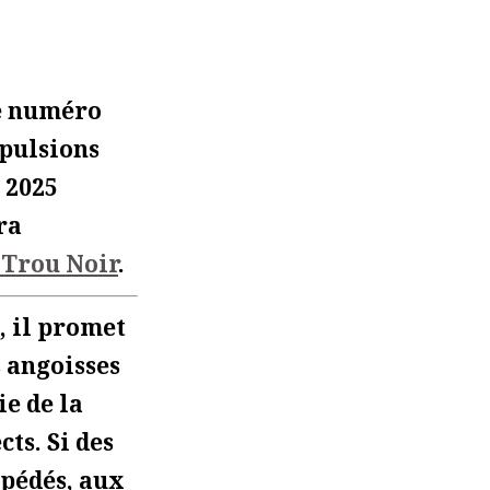
me numéro
 pulsions
 2025
era
 Trou Noir
.
, il promet
s angoisses
ie de la
cts. Si des
 pédés, aux