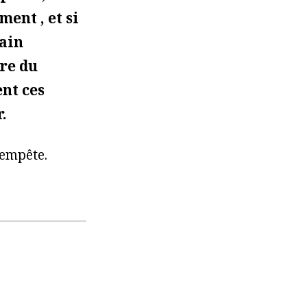
ment , et si
rain
dre du
ent ces
.
Tempête.