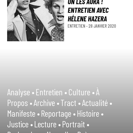
ON LES AURA !
ENTRETIEN AVEC
HÉLENE HAZERA
ENTRETIEN
-
28 JANVIER 2020
Analyse •
Entretien •
Culture •
À
Propos •
Archive •
Tract •
Actualité •
Manifeste •
Reportage •
Histoire •
Justice •
Lecture •
Portrait •