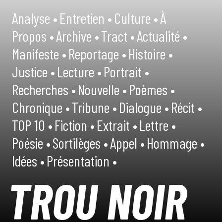
Analyse •
Entretien •
Culture •
À
Propos •
Archive •
Tract •
Actualité •
Manifeste •
Reportage •
Histoire •
Justice •
Lecture •
Portrait •
Recherches •
Nouvelle •
Poèmes •
Chronique •
Tribune •
Dialogue •
Récit •
TOP 10 •
Fiction •
Extrait •
Lettre •
Poésie •
Sortilèges •
Appel •
Hommage •
Idées •
Présentation •
TROU NOIR