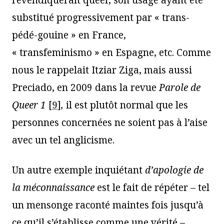
revendiquerait queer, son usage ayant été
substitué progressivement par « trans-
pédé-gouine » en France,
« transfeminismo » en Espagne, etc. Comme
nous le rappelait Itziar Ziga, mais aussi
Preciado, en 2009 dans la revue
Parole de
Queer 1
[
9
]
,
il est plutôt normal que les
personnes concernées ne soient pas à l’aise
avec un tel anglicisme.
Un autre exemple inquiétant
d’apologie de
la méconnaissance
est le fait de répéter – tel
un mensonge raconté maintes fois jusqu’à
ce qu’il s’établisse comme une vérité –