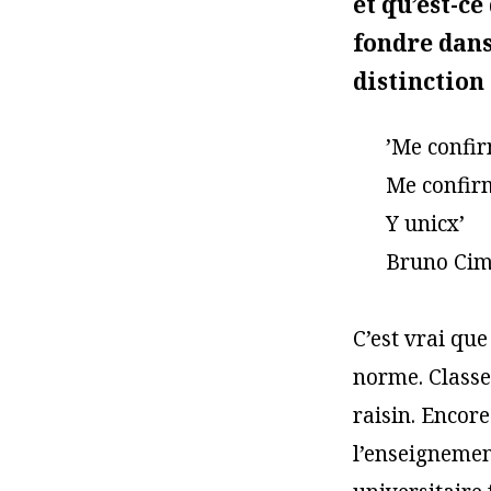
et qu’est-c
fondre dans
distinction
’Me confi
Me confir
Y unicx’
Bruno Cim
C’est vrai qu
norme. Classe 
raisin. Encor
l’enseignement