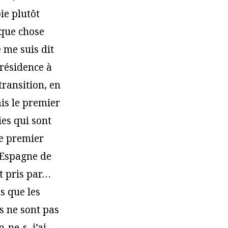
oie plutôt
elque chose
 me suis dit
 résidence à
transition, en
ais le premier
ies qui sont
le premier
’Espagne de
it pris par…
is que les
s ne sont pas
-ne-s, j’ai