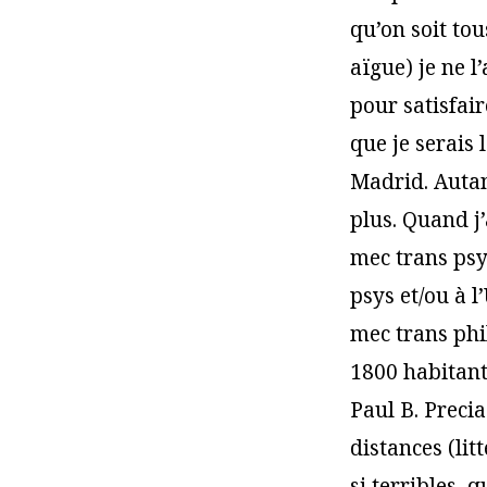
qu’on soit tou
aïgue) je ne l
pour satisfai
que je serais
Madrid. Autant
plus. Quand j’
mec trans psy 
psys et/ou à l
mec trans phi
1800 habitant
Paul B. Precia
distances (lit
si terribles, 