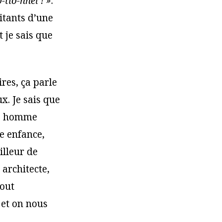
tio-nnel ! »
.
itants d’une
 je sais que
ires, ça parle
ux. Je sais que
re homme
te enfance,
illeur de
architecte,
tout
 et on nous