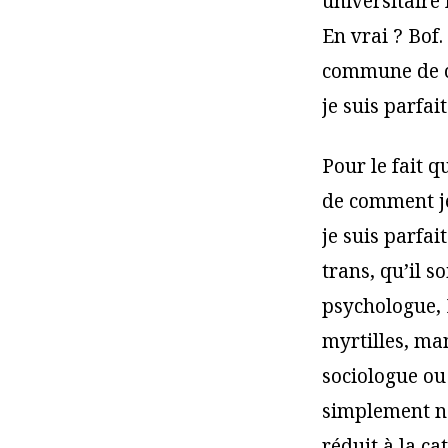
universitaire
En vrai ? Bof.
commune de cl
je suis parfa
Pour le fait q
de comment je 
je suis parfa
trans, qu’il s
psychologue, 
myrtilles, ma
sociologue ou 
simplement no
réduit à la ca