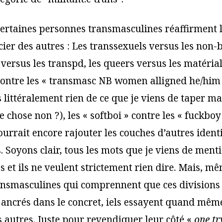
 certaines personnes transmasculines réaffirment 
cier des autres : Les transsexuels versus les non-b
versus les transpd, les queers versus les matériali
ontre les « transmasc NB women alligned he/him l
ittéralement rien de ce que je viens de taper mais
 chose non ?), les « softboi » contre les « fuckboy 
ourrait encore rajouter les couches d’autres ident
. Soyons clair, tous les mots que je viens de ment
 et ils ne veulent strictement rien dire. Mais, mê
nsmasculines qui comprennent que ces divisions 
 ancrés dans le concret, iels essayent quand mêm
s autres. Juste pour revendiquer leur côté «
one tr