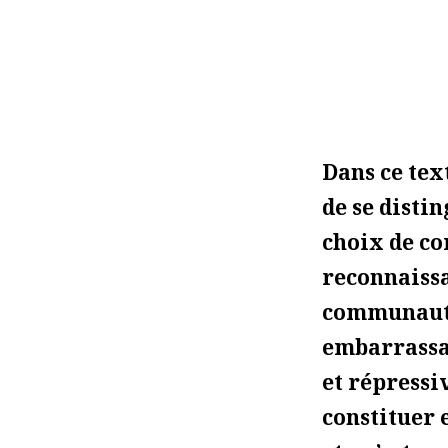
Dans ce tex
de se distin
choix de co
reconnaissan
communauté 
embarrassant
et répressiv
constituer 