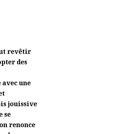
ut revêtir
opter des
e avec une
et
is jouissive
e se
u’on renonce