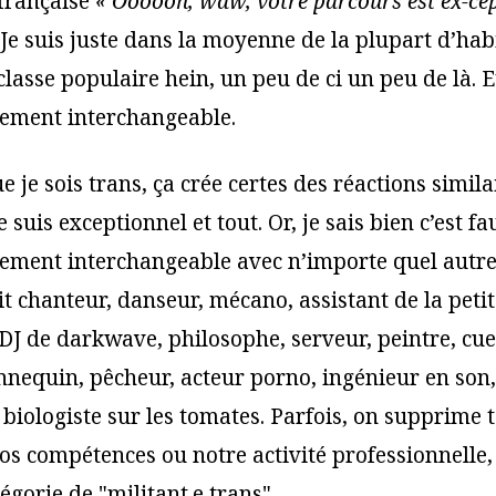
 française
« Oooooh, waw, votre parcours est ex-cep-
 Je suis juste dans la moyenne de la plupart d’hab
asse populaire hein, un peu de ci un peu de là. Et
itement interchangeable.
ue je sois trans, ça crée certes des réactions simila
suis exceptionnel et tout. Or, je sais bien c’est fa
itement interchangeable avec n’importe quel aut
oit chanteur, danseur, mécano, assistant de la peti
DJ de darkwave, philosophe, serveur, peintre, cue
nnequin, pêcheur, acteur porno, ingénieur en son, 
biologiste sur les tomates. Parfois, on supprime 
s compétences ou notre activité professionnelle,
tégorie de "militant.e trans".