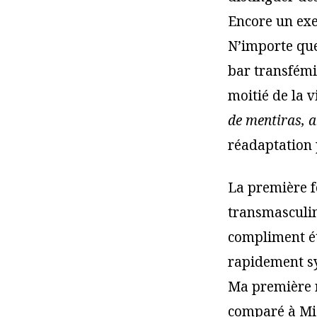
Encore un exem
N’importe que
bar transfémi
moitié de la v
de mentiras, 
réadaptation p
La première f
transmasculine
compliment ét
rapidement sy
Ma première r
comparé à Miq