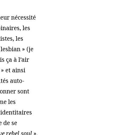
leur nécessité
inaires, les
stes, les
esbian » (je
 ça à l’air
» et ainsi
ités auto-
ionner sont
me les
identitaires
e de se
ve rebel soul
».