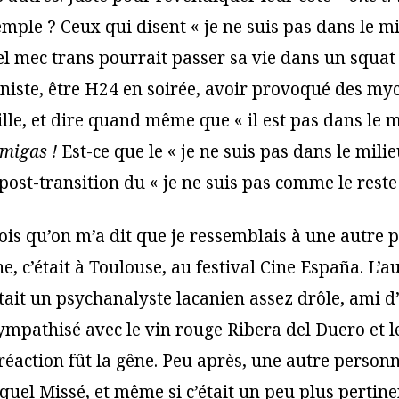
ple ? Ceux qui disent « je ne suis pas dans le mi
l mec trans pourrait passer sa vie dans un squat
niste, être H24 en soirée, avoir provoqué des myc
ille, et dire quand même que « il est pas dans le m
amigas !
Est-ce que le « je ne suis pas dans le milie
ost-transition du « je ne suis pas comme le reste d
ois qu’on m’a dit que je ressemblais à une autre 
, c’était à Toulouse, au festival Cine España. L’a
ait un psychanalyste lacanien assez drôle, ami d
mpathisé avec le vin rouge Ribera del Duero et l
éaction fût la gêne. Peu après, une autre person
uel Missé, et même si c’était un peu plus pertinen