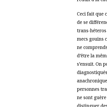
Ceci fait que
de se différen
trans-héteros 
mecs gouins c
ne comprends l
d’être la même
s’ensuit. On p
diagnostiqués
anachroniques
personnes tra
ne sont guère
distinguer de