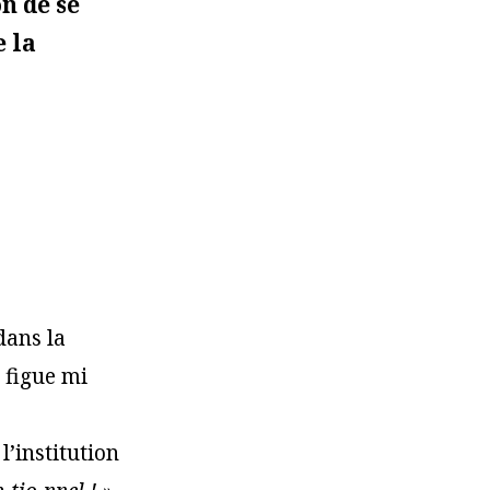
n de se
 la
dans la
 figue mi
l’institution