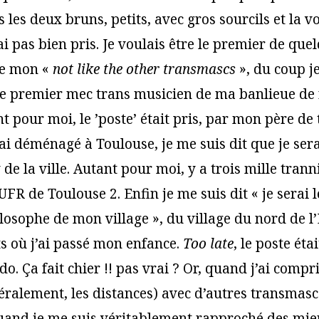
s les deux bruns, petits, avec gros sourcils et la v
’ai pas bien pris. Je voulais être le premier de qu
re mon «
not like the other transmascs
», du coup je
 le premier mec trans musicien de ma banlieue de
 pour moi, le ’poste’ était pris, par mon père de 
ai déménagé à Toulouse, je me suis dit que je ser
de la ville. Autant pour moi, y a trois mille trann
’UFR de Toulouse 2. Enfin je me suis dit « je serai 
losophe de mon village », du village du nord de l
s où j’ai passé mon enfance.
Too late
, le poste éta
do. Ça fait chier !! pas vrai ? Or, quand j’ai compr
téralement, les distances) avec d’autres transmasc
quand je me suis véritablement rapproché des mien