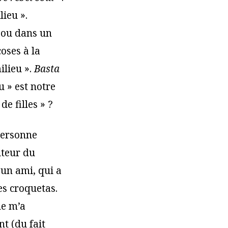
lieu ».
 ou dans un
oses à la
ilieu ».
Basta
u » est notre
e filles » ?
personne
uteur du
’un ami, qui a
es croquetas.
ne m’a
t (du fait