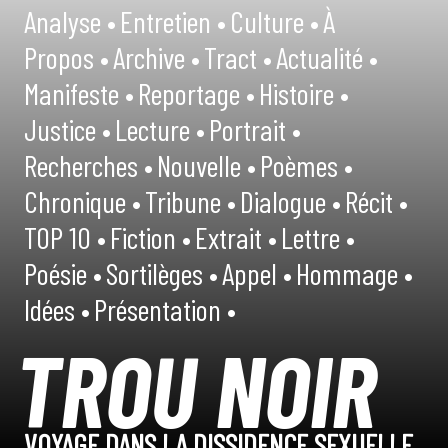
Analyse •
Entretien •
Culture •
À
Propos •
Archive •
Tract •
Actualité •
Manifeste •
Reportage •
Histoire •
Justice •
Lecture •
Portrait •
Recherches •
Nouvelle •
Poèmes •
Chronique •
Tribune •
Dialogue •
Récit •
TOP 10 •
Fiction •
Extrait •
Lettre •
Poésie •
Sortilèges •
Appel •
Hommage •
Idées •
Présentation •
TROU NOIR
VOYAGE DANS LA DISSIDENCE SEXUELLE