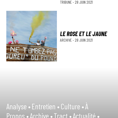
TRIBUNE
-
28 JUIN 2021
LE ROSE ET LE JAUNE
ARCHIVE
-
28 JUIN 2021
Analyse •
Entretien •
Culture •
À
Propos •
Archive •
Tract •
Actualité •