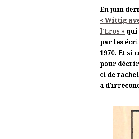
En juin der
« Wittig av
l’Eros »
qui 
par les écr
1970. Et si
pour décrire
ci de rache
a d’irrécon