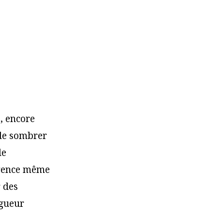
s, encore
 de sombrer
le
xigence même
r des
igueur