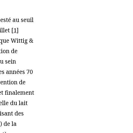
esté au seuil
illet
[
1
]
que Wittig &
tion de
au sein
des années 70
vention de
 et finalement
lle du lait
isant des
) de la