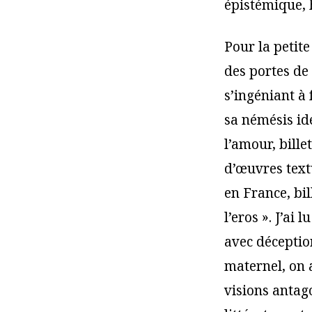
épistémique,
Pour la petite
des portes de 
s’ingéniant à
sa némésis id
l’amour, bille
d’œuvres text
en France, bil
l’eros ». J’ai
avec déception
maternel, on a
visions antago