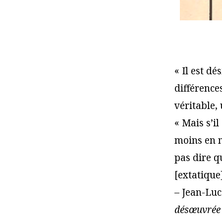
« Il est dé
différences
véritable, 
« Mais s’il
moins en m
pas dire qu
[extatique]
–
Jean-Luc 
désœuvrée