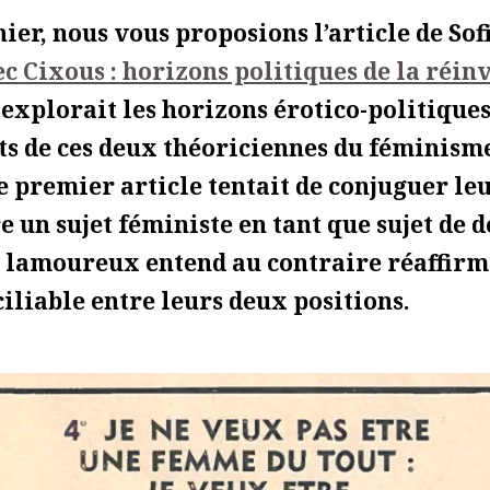
nier, nous vous proposions l’article de Sof
ec Cixous : horizons politiques de la réin
explorait les horizons érotico-politique
its de ces deux théoriciennes du féminism
 ce premier article tentait de conjuguer le
 un sujet féministe en tant que sujet de dé
l lamoureux entend au contraire réaffirme
ciliable entre leurs deux positions.