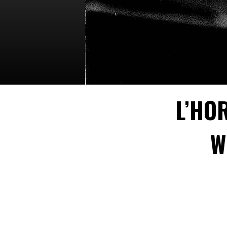
L’HO
W