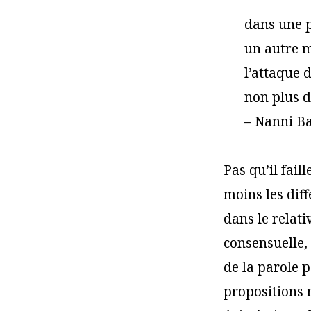
dans une p
un autre m
l’attaque 
non plus d
–
Nanni Ba
Pas qu’il fail
moins les diff
dans le relati
consensuelle,
de la parole p
propositions 