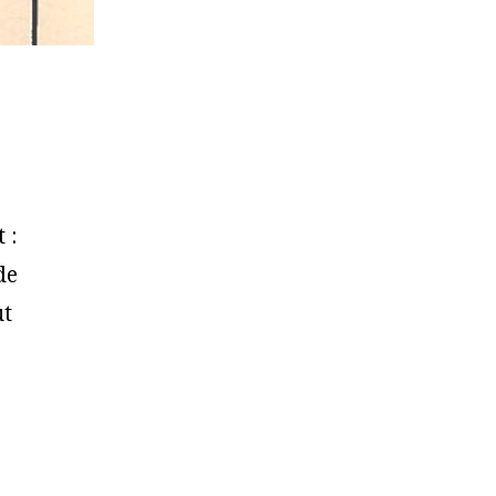
 :
de
ut