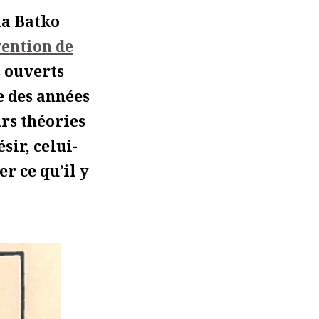
ia Batko
vention de
s ouverts
e des années
urs théories
sir, celui-
r ce qu’il y