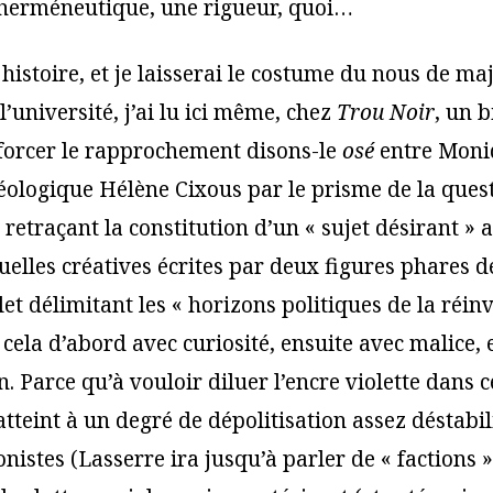
 herméneutique, une rigueur, quoi…
 histoire, et je laisserai le costume du nous de maj
l’université, j’ai lu ici même, chez
Trou Noir
, un b
 forcer le rapprochement disons-le
osé
entre Moni
éologique Hélène Cixous par le prisme de la ques
t retraçant la constitution d’un « sujet désirant » 
uelles créatives écrites par deux figures phares 
let délimitant les « horizons politiques de la réin
 lu cela d’abord avec curiosité, ensuite avec malice,
. Parce qu’à vouloir diluer l’encre violette dans ce
tteint à un degré de dépolitisation assez déstabil
nistes (Lasserre ira jusqu’à parler de « factions »