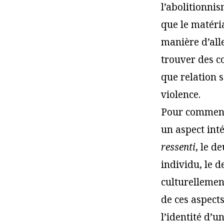
l’abolitionni
que le matér
manière d’alle
trouver des c
que relation 
violence.
Pour commence
un aspect int
ressenti
, le d
individu, le d
culturellement
de ces aspects
l’identité d’u