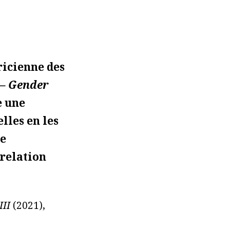
ricienne des
– Gender
 une
lles en les
le
relation
III
(2021),