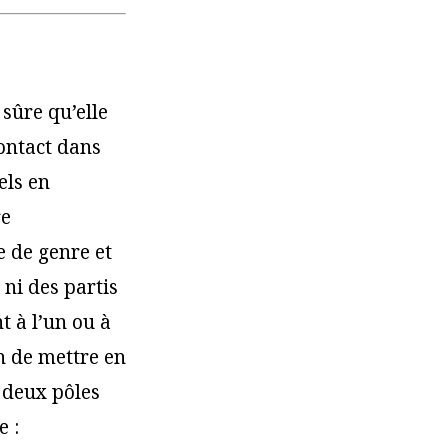
 sûre qu’elle
contact dans
els en
re
e de genre et
 ni des partis
t à l’un ou à
in de mettre en
 deux pôles
e :