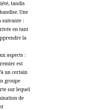
été, tandis
handise. Une
 suivante :
rivée en tant
apprendre la
ux aspects :
premier est
’à un certain
’un groupe
rte sur lequel
mination de
nt