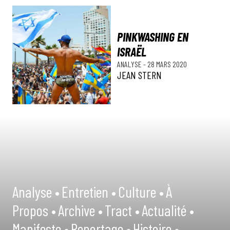
PINKWASHING EN
ISRAËL
ANALYSE
-
28 MARS 2020
JEAN STERN
Analyse •
Entretien •
Culture •
À
Propos •
Archive •
Tract •
Actualité •
Manifeste •
Reportage •
Histoire •