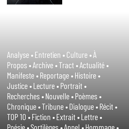
Analyse •
Entretien •
Culture •
À
Propos •
Archive •
Tract •
Actualité •
Manifeste •
Reportage •
Histoire •
Justice •
Lecture •
Portrait •
Recherches •
Nouvelle •
Poèmes •
Chronique •
Tribune •
Dialogue •
Récit •
TOP 10 •
Fiction •
Extrait •
Lettre •
Poésie •
Sortilèges •
Appel •
Hommage •