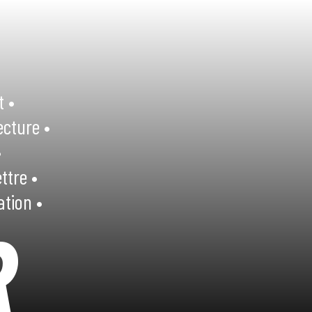
t •
ecture •
•
ttre •
ation •
R