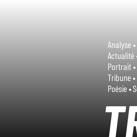
Analyse •
Actualité 
Portrait •
Tribune •
Poésie •
S
T