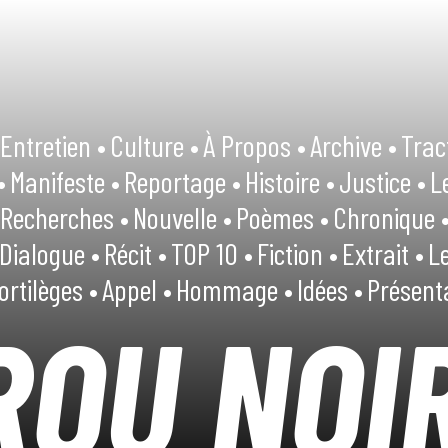
Entretien •
Culture •
À Propos •
Archive •
Trac
•
Manifeste •
Reportage •
Histoire •
Justice •
L
Recherches •
Nouvelle •
Poèmes •
Chronique 
Dialogue •
Récit •
TOP 10 •
Fiction •
Extrait •
Le
ortilèges •
Appel •
Hommage •
Idées •
Présent
ROU NOI