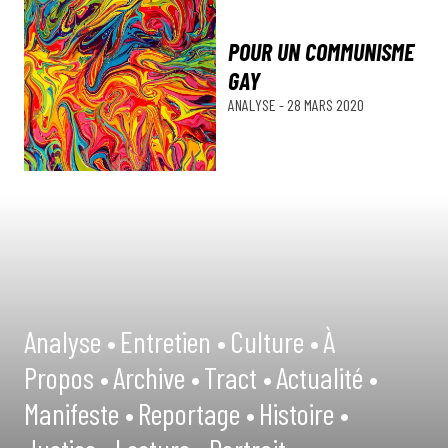
POUR UN COMMUNISME
GAY
ANALYSE
-
28 MARS 2020
Analyse •
Entretien •
Culture •
À
Propos •
Archive •
Tract •
Actualité •
Manifeste •
Reportage •
Histoire •