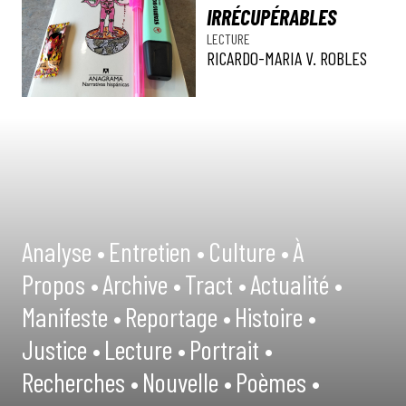
IRRÉCUPÉRABLES
LECTURE
RICARDO-MARIA V. ROBLES
Analyse •
Entretien •
Culture •
À
Propos •
Archive •
Tract •
Actualité •
Manifeste •
Reportage •
Histoire •
Justice •
Lecture •
Portrait •
Recherches •
Nouvelle •
Poèmes •