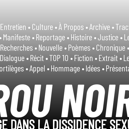
Entretien •
Culture •
À Propos •
Archive •
Trac
•
Manifeste •
Reportage •
Histoire •
Justice •
L
Recherches •
Nouvelle •
Poèmes •
Chronique 
Dialogue •
Récit •
TOP 10 •
Fiction •
Extrait •
Le
ortilèges •
Appel •
Hommage •
Idées •
Présent
ROU NOI
E DANS LA DISSIDENCE SEX