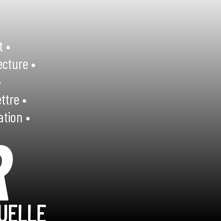
t •
ecture •
•
ttre •
ation •
R
UELLE