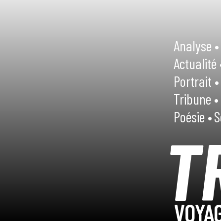
Analyse •
Actualité 
Portrait •
Tribune •
Poésie •
S
T
VOYAG