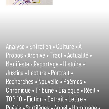
Analyse •
Entretien •
Culture •
À
Propos •
Archive •
Tract •
Actualité •
Manifeste •
Reportage •
Histoire •
Justice •
Lecture •
Portrait •
Recherches •
Nouvelle •
Poèmes •
Chronique •
Tribune •
Dialogue •
Récit •
TOP 10 •
Fiction •
Extrait •
Lettre •
Poésie •
Sortilèges •
Appel •
Hommage •