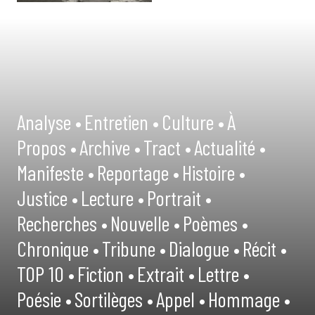
Analyse •
Entretien •
Culture •
À
Propos •
Archive •
Tract •
Actualité •
Manifeste •
Reportage •
Histoire •
Justice •
Lecture •
Portrait •
Recherches •
Nouvelle •
Poèmes •
Chronique •
Tribune •
Dialogue •
Récit •
TOP 10 •
Fiction •
Extrait •
Lettre •
Poésie •
Sortilèges •
Appel •
Hommage •