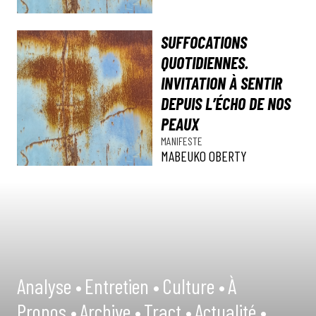
SUFFOCATIONS
QUOTIDIENNES.
INVITATION À SENTIR
DEPUIS L’ÉCHO DE NOS
PEAUX
MANIFESTE
MABEUKO OBERTY
Analyse •
Entretien •
Culture •
À
Propos •
Archive •
Tract •
Actualité •