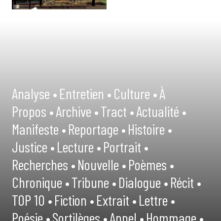
Analyse •
Entretien •
Culture •
À
Propos •
Archive •
Tract •
Actualité •
Manifeste •
Reportage •
Histoire •
Justice •
Lecture •
Portrait •
Recherches •
Nouvelle •
Poèmes •
Chronique •
Tribune •
Dialogue •
Récit •
TOP 10 •
Fiction •
Extrait •
Lettre •
Poésie •
Sortilèges •
Appel •
Hommage •