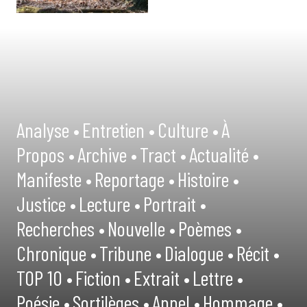
Analyse •
Entretien •
Culture •
À
Propos •
Archive •
Tract •
Actualité •
Manifeste •
Reportage •
Histoire •
Justice •
Lecture •
Portrait •
Recherches •
Nouvelle •
Poèmes •
Chronique •
Tribune •
Dialogue •
Récit •
TOP 10 •
Fiction •
Extrait •
Lettre •
Poésie •
Sortilèges •
Appel •
Hommage •