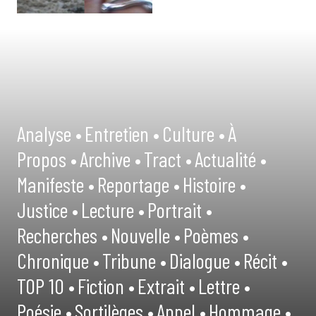
Analyse •
Entretien •
Culture •
À
Propos •
Archive •
Tract •
Actualité •
Manifeste •
Reportage •
Histoire •
Justice •
Lecture •
Portrait •
Recherches •
Nouvelle •
Poèmes •
Chronique •
Tribune •
Dialogue •
Récit •
TOP 10 •
Fiction •
Extrait •
Lettre •
Poésie •
Sortilèges •
Appel •
Hommage •