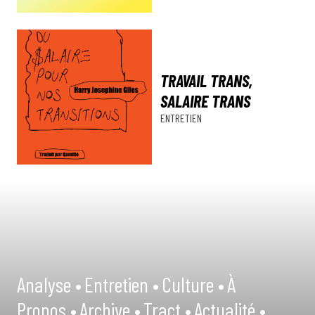
TRAVAIL TRANS,
SALAIRE TRANS
ENTRETIEN
Analyse •
Entretien •
Culture •
À
Propos •
Archive •
Tract •
Actualité •