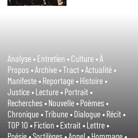
Analyse •
Entretien •
Culture •
À
Propos •
Archive •
Tract •
Actualité •
Manifeste •
Reportage •
Histoire •
Justice •
Lecture •
Portrait •
Recherches •
Nouvelle •
Poèmes •
Chronique •
Tribune •
Dialogue •
Récit •
TOP 10 •
Fiction •
Extrait •
Lettre •
Poésie •
Sortilèges •
Appel •
Hommage •