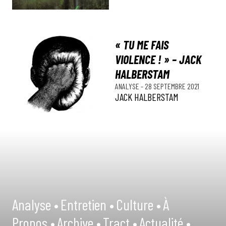
« TU ME FAIS
VIOLENCE ! » – JACK
HALBERSTAM
ANALYSE
-
28 SEPTEMBRE 2021
JACK HALBERSTAM
Analyse •
Entretien •
Culture •
À
Propos •
Archive •
Tract •
Actualité •