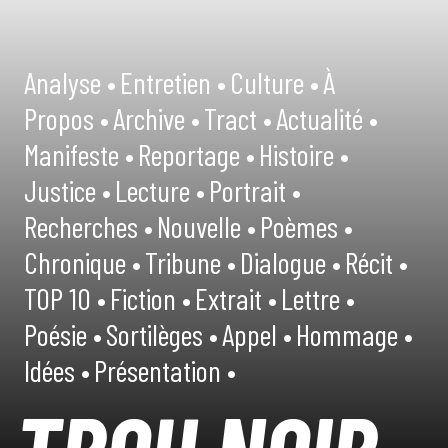
Analyse •
Entretien •
Culture •
À
Propos •
Archive •
Tract •
Actualité •
Manifeste •
Reportage •
Histoire •
Justice •
Lecture •
Portrait •
Recherches •
Nouvelle •
Poèmes •
Chronique •
Tribune •
Dialogue •
Récit •
TOP 10 •
Fiction •
Extrait •
Lettre •
Poésie •
Sortilèges •
Appel •
Hommage •
Idées •
Présentation •