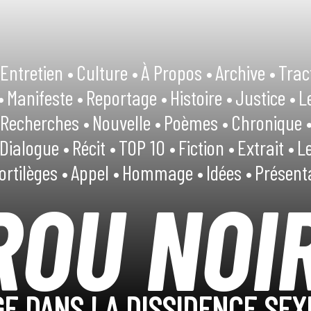
Entretien •
Culture •
À Propos •
Archive •
Trac
•
Manifeste •
Reportage •
Histoire •
Justice •
L
Recherches •
Nouvelle •
Poèmes •
Chronique 
Dialogue •
Récit •
TOP 10 •
Fiction •
Extrait •
Le
ortilèges •
Appel •
Hommage •
Idées •
Présent
ROU NOI
E DANS LA DISSIDENCE SEX