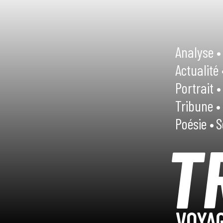
Analyse •
Actualité 
Portrait •
Tribune •
Poésie •
S
T
VOYAG