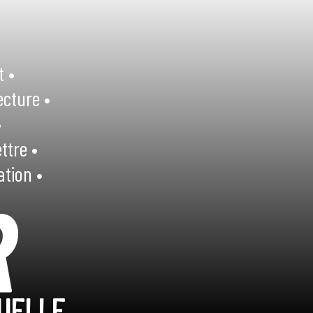
t •
ecture •
•
ttre •
ation •
R
UELLE