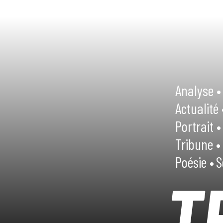
Analyse •
Actualité 
Portrait •
Tribune •
Poésie •
S
T