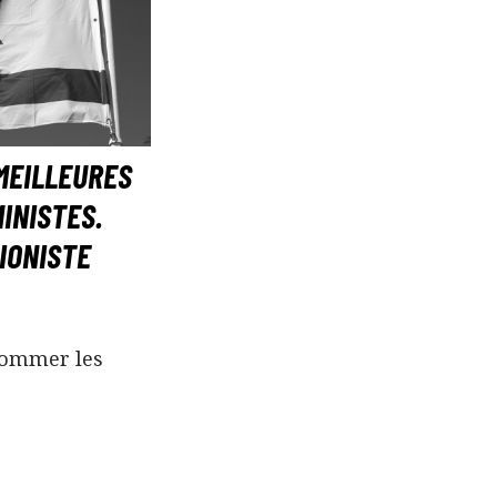
MEILLEURES
INISTES.
SIONISTE
nommer les