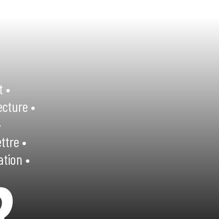
t •
ecture •
•
ttre •
ation •
R