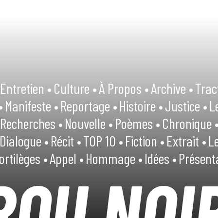
Entretien •
Culture •
À Propos •
Archive •
Trac
•
Manifeste •
Reportage •
Histoire •
Justice •
L
Recherches •
Nouvelle •
Poèmes •
Chronique 
Dialogue •
Récit •
TOP 10 •
Fiction •
Extrait •
Le
ortilèges •
Appel •
Hommage •
Idées •
Présent
ROU NOI