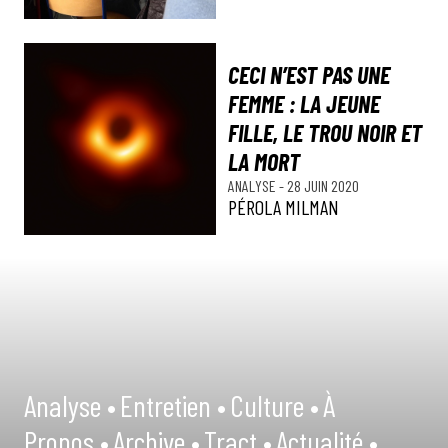
CECI N’EST PAS UNE
FEMME : LA JEUNE
FILLE, LE TROU NOIR ET
LA MORT
ANALYSE
-
28 JUIN 2020
PÉROLA MILMAN
Analyse •
Entretien •
Culture •
À
Propos •
Archive •
Tract •
Actualité •