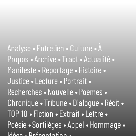
Analyse •
Entretien •
Culture •
À
Propos •
Archive •
Tract •
Actualité •
Manifeste •
Reportage •
Histoire •
Justice •
Lecture •
Portrait •
Recherches •
Nouvelle •
Poèmes •
Chronique •
Tribune •
Dialogue •
Récit •
TOP 10 •
Fiction •
Extrait •
Lettre •
Poésie •
Sortilèges •
Appel •
Hommage •
Idées •
Présentation •