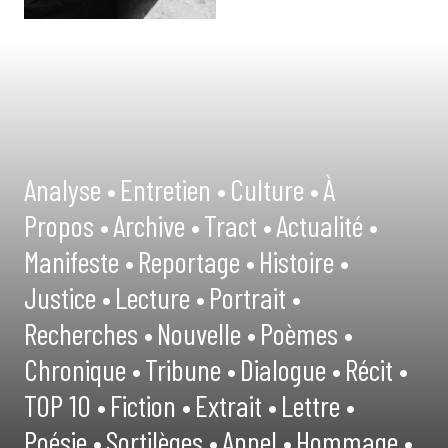
Analyse •
Entretien •
Culture •
À
Propos •
Archive •
Tract •
Actualité •
Manifeste •
Reportage •
Histoire •
Justice •
Lecture •
Portrait •
Recherches •
Nouvelle •
Poèmes •
Chronique •
Tribune •
Dialogue •
Récit •
TOP 10 •
Fiction •
Extrait •
Lettre •
Poésie •
Sortilèges •
Appel •
Hommage •