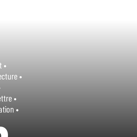
t •
ecture •
•
ttre •
ation •