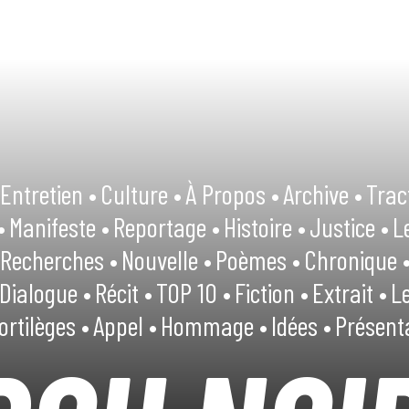
Entretien •
Culture •
À Propos •
Archive •
Trac
•
Manifeste •
Reportage •
Histoire •
Justice •
L
Recherches •
Nouvelle •
Poèmes •
Chronique 
Dialogue •
Récit •
TOP 10 •
Fiction •
Extrait •
Le
ortilèges •
Appel •
Hommage •
Idées •
Présent