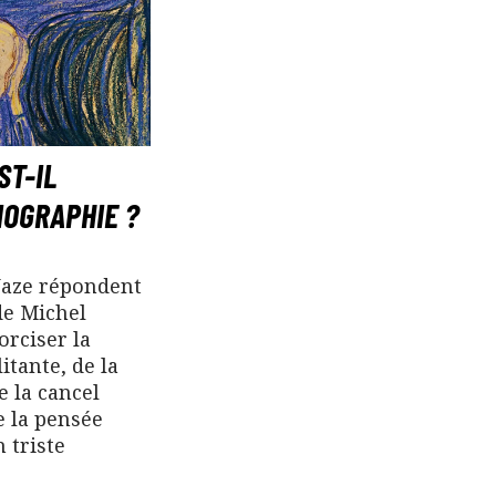
ST-IL
IOGRAPHIE ?
 Naze répondent
de Michel
orciser la
itante, de la
 la cancel
e la pensée
 triste