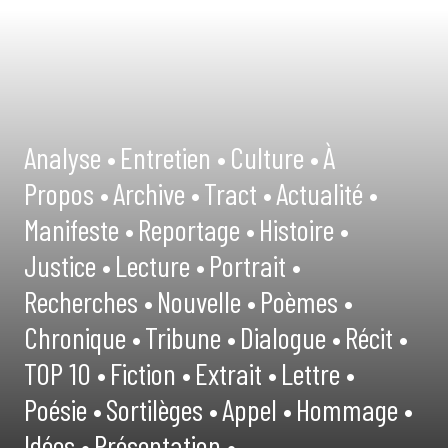
Analyse •
Entretien •
Culture •
À
Propos •
Archive •
Tract •
Actualité •
Manifeste •
Reportage •
Histoire •
Justice •
Lecture •
Portrait •
Recherches •
Nouvelle •
Poèmes •
Chronique •
Tribune •
Dialogue •
Récit •
TOP 10 •
Fiction •
Extrait •
Lettre •
Poésie •
Sortilèges •
Appel •
Hommage •
Idées •
Présentation •