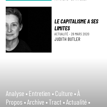
LE CAPITALISME A SES
LIMITES
ACTUALITÉ
-
28 MARS 2020
JUDITH BUTLER
Analyse •
Entretien •
Culture •
À
Propos •
Archive •
Tract •
Actualité •