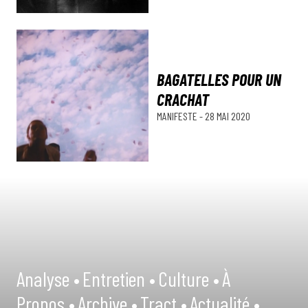
BAGATELLES POUR UN
CRACHAT
MANIFESTE
-
28 MAI 2020
Analyse •
Entretien •
Culture •
À
Propos •
Archive •
Tract •
Actualité •