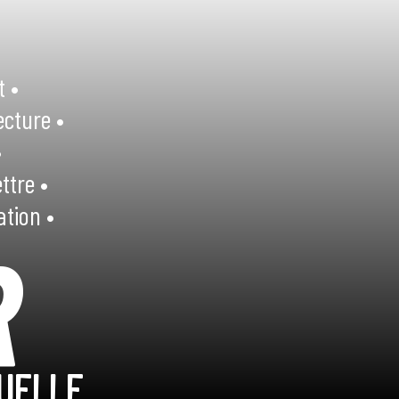
t •
ecture •
•
ttre •
ation •
R
UELLE