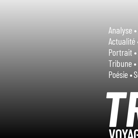
Analyse •
Actualité 
Portrait •
Tribune •
Poésie •
S
T
VOYAG