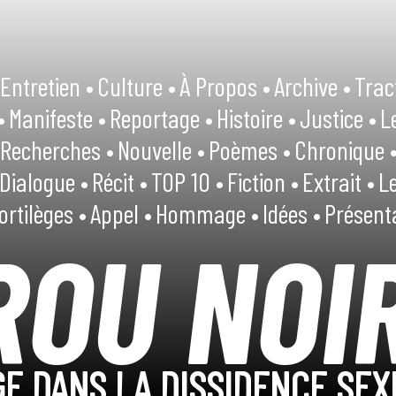
Entretien •
Culture •
À Propos •
Archive •
Trac
•
Manifeste •
Reportage •
Histoire •
Justice •
L
Recherches •
Nouvelle •
Poèmes •
Chronique 
Dialogue •
Récit •
TOP 10 •
Fiction •
Extrait •
Le
ortilèges •
Appel •
Hommage •
Idées •
Présent
ROU NOI
E DANS LA DISSIDENCE SEX