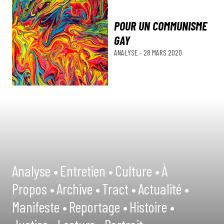
POUR UN COMMUNISME
GAY
ANALYSE
-
28 MARS 2020
Analyse •
Entretien •
Culture •
À
Propos •
Archive •
Tract •
Actualité •
Manifeste •
Reportage •
Histoire •