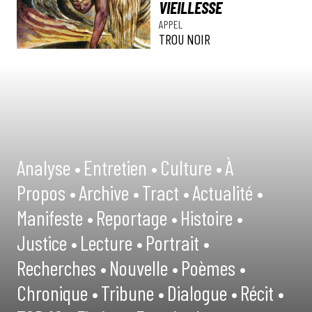
VIEILLESSE
APPEL
TROU NOIR
Analyse •
Entretien •
Culture •
À
Propos •
Archive •
Tract •
Actualité •
Manifeste •
Reportage •
Histoire •
Justice •
Lecture •
Portrait •
Recherches •
Nouvelle •
Poèmes •
Chronique •
Tribune •
Dialogue •
Récit •