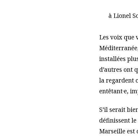
à Lionel S
Les voix que v
Méditerranée,
installées plu
d’autres ont q
la regardent 
entêtant·e, im
S’il serait bi
définissent le
Marseille est