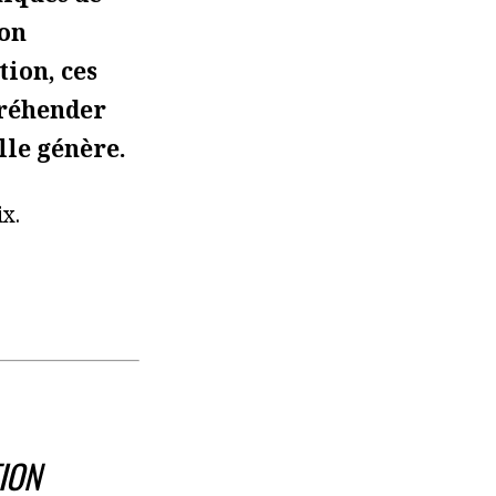
ion
tion, ces
préhender
lle génère.
x.
ION