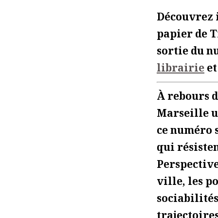
Découvrez 
papier de T
sortie du n
librairie
e
À rebours d
Marseille u
ce numéro s
qui résiste
Perspective
ville, les p
sociabilité
trajectoire