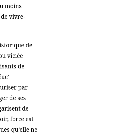
ou moins
 de vivre-
istorique de
ou viciée
cisants de
éac’
curiser par
ger de ses
garisent de
ir, force est
ues qu’elle ne