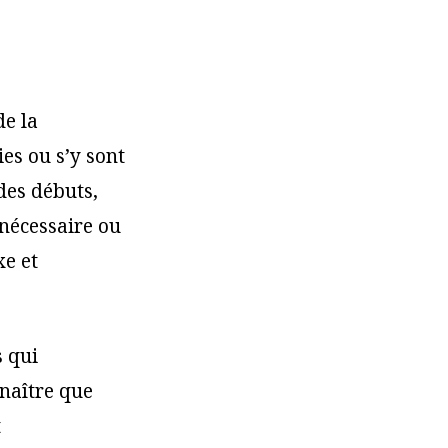
de la
es ou s’y sont
des débuts,
nécessaire ou
xe et
s qui
nnaître que
t