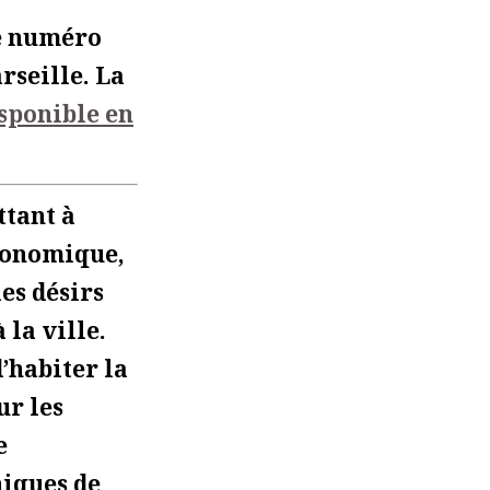
me numéro
rseille. La
sponible en
ttant à
économique,
es désirs
 la ville.
d’habiter la
ur les
e
niques de