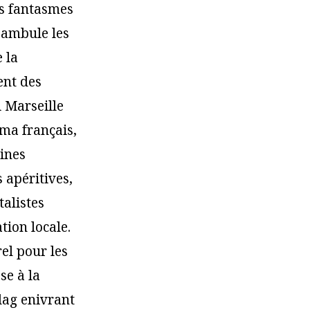
rs fantasmes
éambule les
 la
ent des
 Marseille
éma français,
aines
 apéritives,
talistes
ation locale.
el pour les
se à la
lag enivrant