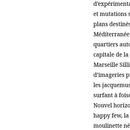
d’expérimenta
et mutations 
plans destinés
Méditerranée
quartiers aut
capitale de la
Marseille Sill
d’imageries p
les jacquemuse
surfant à fois
Nouvel horizo
happy few, la 
moulinette né