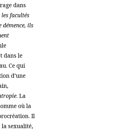
vrage dans
 les facultés
e démence, ils
uent
ule
t dans le
au. Ce qui
tion d’une
ain,
ntropie
. La
’homme où la
procréation. Il
 la sexualité,