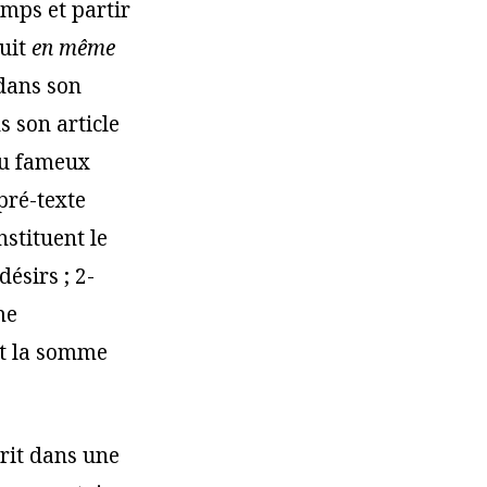
mps et partir
duit
en même
 dans son
 son article
 du fameux
 pré-texte
stituent le
ésirs ; 2-
me
ant la somme
crit dans une