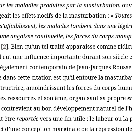
ur les maladies produites par la masturbation
, ou
igeait les effets nocifs de la masturbation : «
Toutes
s s’affaiblissent, les malades tombent dans une légèr
une angoisse continuelle, les forces du corps manq
[
2
]
. Bien qu’un tel traité apparaisse comme ridic
l eut une influence importante durant son siècle e
ut également contemporain de Jean-Jacques Rousse
 dans cette citation est qu’il entoure la masturba
tructrice, amoindrissant les forces du corps hum
 ses ressources et son âme, organisant sa propre
e
 contrevient au bon développement naturel de l
it être
reportée
vers une fin utile : le labeur ou la 
ici d’une conception marginale de la répression de