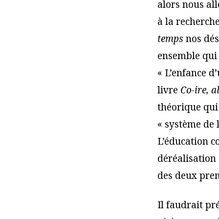
alors nous al
à la recherche
temps
nos dési
ensemble qui 
« L’enfance d’
livre
Co-ire, 
théorique qui
« système de l
L’éducation c
déréalisation 
des deux prem
Il faudrait p