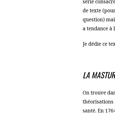
série consacré
de texte (pour
question) ma
a tendance à l
Je dédie ce te
LA MASTUR
On trouve dan
théorisations 
santé. En 176