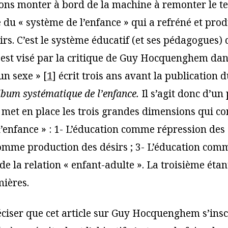
lons monter à bord de la machine à remonter le te
 du « système de l’enfance » qui a refréné et pro
rs. C’est le système éducatif (et ses pédagogues)
est visé par la critique de Guy Hocquenghem dans
un sexe »
[
1
]
écrit trois ans avant la publication
album systématique de l’enfance.
Il s’agit donc d’un
 met en place les trois grandes dimensions qui con
’enfance » : 1- L’éducation comme répression des d
omme production des désirs ; 3- L’éducation com
de la relation « enfant-adulte ». La troisième ét
ières.
réciser que cet article sur Guy Hocquenghem s’ins