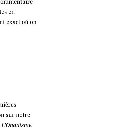
u commentaire
tes en
t exact où on
emières
on sur notre
a
L’Onanisme.