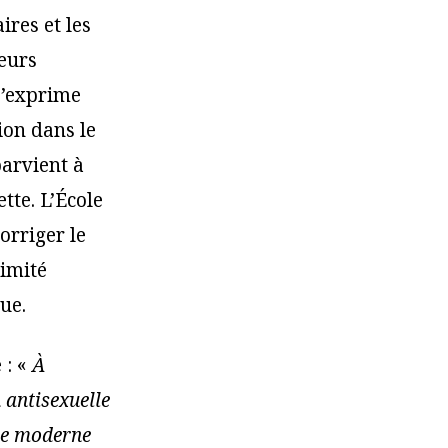
ires et les
leurs
 s’exprime
tion dans le
parvient à
tte. L’École
orriger le
ximité
ue.
 : «
À
n antisexuelle
gie moderne