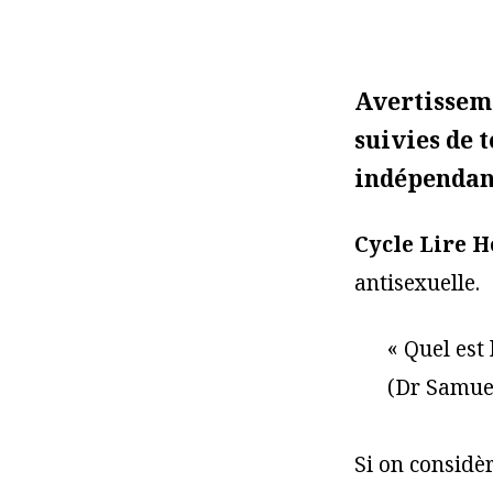
Avertissemen
suivies de 
indépendant
Cycle Lire 
antisexuelle.
« Quel est
(Dr Samuel
Si on considè