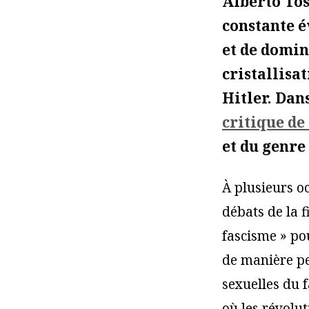
Alberto Tos
constante é
et de domin
cristallisa
Hitler. Dans
critique d
et du genre
À plusieurs o
débats de la 
fascisme » pou
de manière peu
sexuelles du 
où les révolut