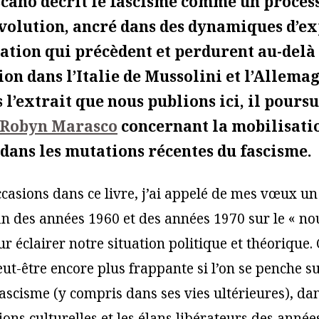
cano décrit le fascisme comme un proces
volution, ancré dans des dynamiques d’ex
ation qui précèdent et perdurent au-delà 
tion dans l’Italie de Mussolini et l’Allema
 l’extrait que nous publions ici, il pours
e Robyn Marasco
concernant la mobilisati
 dans les mutations récentes du fascisme.
ccasions dans ce livre, j’ai appelé de mes vœux un
fin des années 1960 et des années 1970 sur le « n
r éclairer notre situation politique et théorique.
t-être encore plus frappante si l’on se penche su
fascisme (y compris dans ses vies ultérieures), da
ions culturelles et les élans libérateurs des année