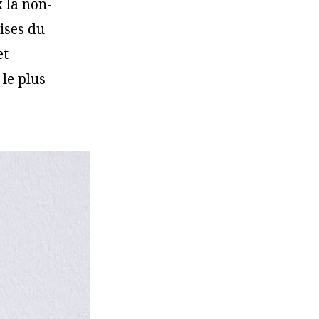
 la non-
rises du
et
 le plus