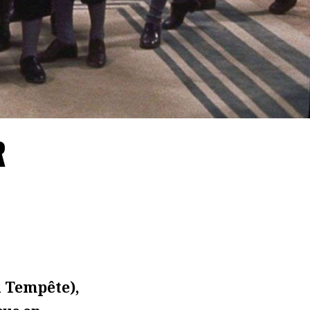
R
a Tempête),