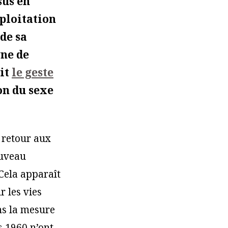
sus en
ploitation
de sa
gne de
uit
le geste
on du sexe
 retour aux
ouveau
 Cela apparaît
r les vies
ns la mesure
s 1960 n’ont