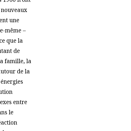
es nouveaux
ment une
lle-même –
ce que la
utant de
a famille, la
autour de la
 énergies
ution
lexes entre
ans le
éaction