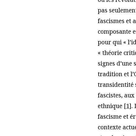
pas seulement
fascismes et 
composante es
pour qui « l’
« théorie crit
signes d’une s
tradition et 
transidentité 
fascistes, au
ethnique
[
1
]
.
fascisme et ér
contexte actue