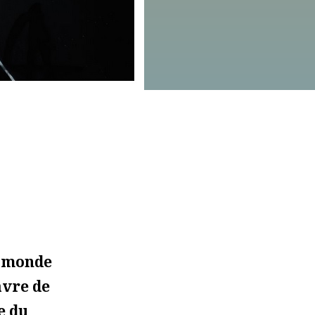
u monde
avre de
e du