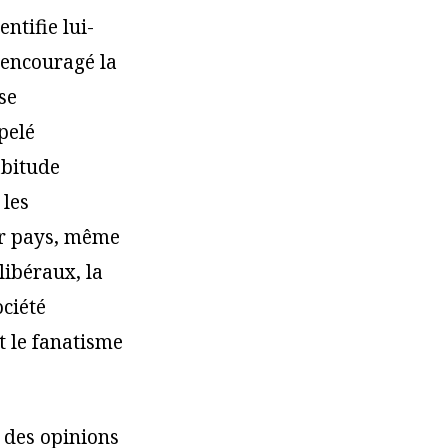
ntifie lui-
 encouragé la
se
pelé
abitude
 les
ur pays, même
 libéraux, la
ociété
et le fanatisme
u des opinions