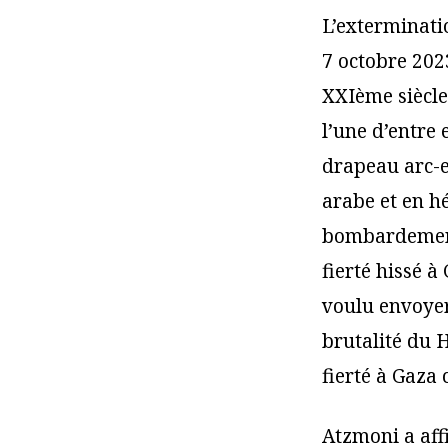
L’exterminati
7 octobre 202
XXIème siècle
l’une d’entre 
drapeau arc-e
arabe et en h
bombardements
fierté hissé
voulu envoyer
brutalité du 
fierté à Gaza 
Atzmoni a affi