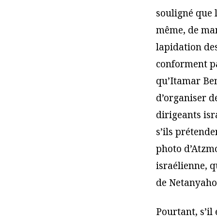
souligné que l
même, de mani
lapidation de
conforment pas
qu’Itamar Ben-
d’organiser de
dirigeants i
s’ils prétende
photo d’Atzmon
israélienne, q
de Netanyaho
Pourtant, s’il