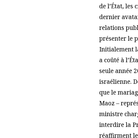
de l’État, les
dernier avat
relations pub
présenter le 
Initialement 
a coûté à l’Ét
seule année 2
israélienne. 
que le mariage
Maoz – représ
ministre charg
interdire la P
réaffirment le