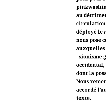
pinkwashing
au détrimen
circulation
déployé le
nous pose c
auxquelles
"sionisme 
occidental,
dont la pos
Nous reme
accordé l’a
texte.