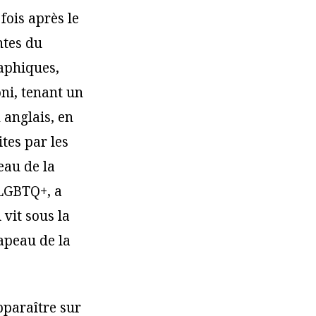
fois après le
ntes du
aphiques,
oni, tenant un
 anglais, en
tes par les
eau de la
 LGBTQ+, a
vit sous la
apeau de la
apparaître sur