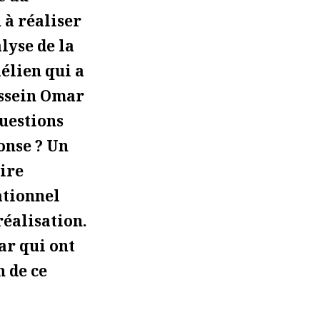
 à réaliser
lyse de la
aélien qui a
ssein Omar
questions
onse ? Un
ire
ationnel
réalisation.
ar qui ont
n de ce