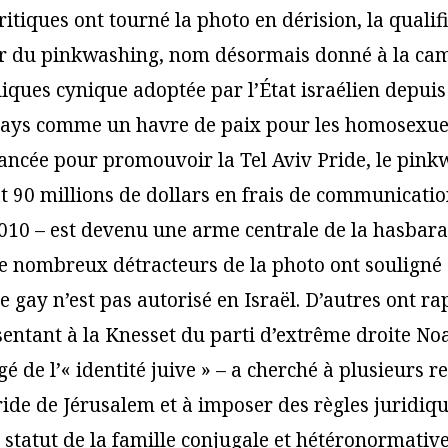
 critiques ont tourné la photo en dérision, la qualif
ar du pinkwashing, nom désormais donné à la ca
liques cynique adoptée par l’État israélien depui
pays comme un havre de paix pour les homosexue
lancée pour promouvoir la Tel Aviv Pride, le pink
at 90 millions de dollars en frais de communicati
010 – est devenu une arme centrale de la hasbara
De nombreux détracteurs de la photo ont souligné à
 gay n’est pas autorisé en Israël. D’autres ont ra
entant à la Knesset du parti d’extrême droite Noa
é de l’« identité juive » – a cherché à plusieurs r
ride de Jérusalem et à imposer des règles juridiq
 statut de la famille conjugale et hétéronormative