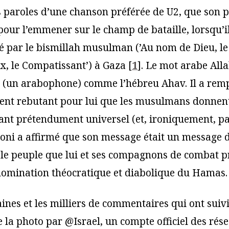
s paroles d’une chanson préférée de U2, que son p
our l’emmener sur le champ de bataille, lorsqu’il
é par le bismillah musulman (’Au nom de Dieu, le
x, le Compatissant’) à Gaza
[
1
]
. Le mot arabe All
 (un arabophone) comme l’hébreu Ahav. Il a rem
ent rebutant pour lui que les musulmans donnent
iant prétendument universel (et, ironiquement, pa
oni a affirmé que son message était un message d
 le peuple que lui et ses compagnons de combat p
 domination théocratique et diabolique du Hamas.
ines et les milliers de commentaires qui ont suivi
e la photo par @Israel, un compte officiel des rés