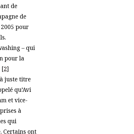
iant de
mpagne de
s 2005 pour
ls.
washing – qui
on pour la
[
2
]
 juste titre
ppelé qu’Avi
m et vice-
eprises à
ues qui
. Certains ont