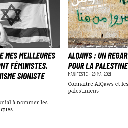
E MES MEILLEURES
ALQAWS : UN REGAR
NT FÉMINISTES.
POUR LA PALESTINE
NISME SIONISTE
MANIFESTE
-
28 MAI 2021
Connaitre AlQaws et le
palestiniens
onial à nommer les
iques