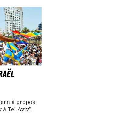
RAËL
tern à propos
 à Tel Aviv".