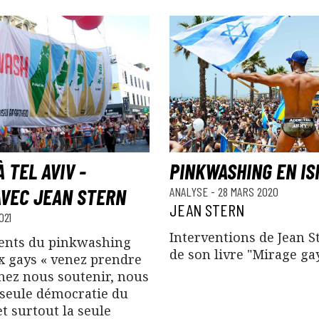
 TEL AVIV -
PINKWASHING EN IS
AVEC JEAN STERN
ANALYSE
-
28 MARS 2020
JEAN STERN
021
Interventions de Jean S
ents du pinkwashing
de son livre "Mirage gay
ux gays « venez prendre
enez nous soutenir, nous
seule démocratie du
t surtout la seule