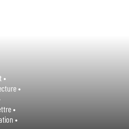
t •
ecture •
•
ttre •
ation •