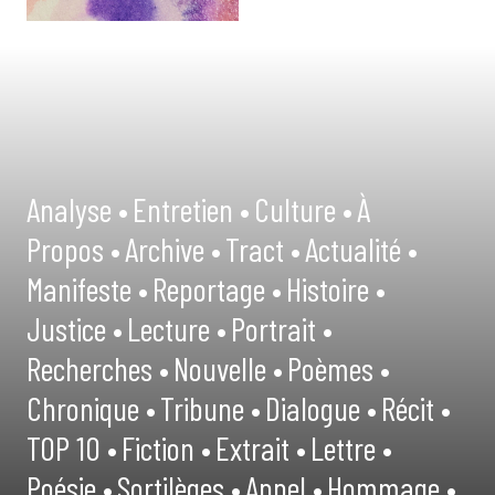
Analyse •
Entretien •
Culture •
À
Propos •
Archive •
Tract •
Actualité •
Manifeste •
Reportage •
Histoire •
Justice •
Lecture •
Portrait •
Recherches •
Nouvelle •
Poèmes •
Chronique •
Tribune •
Dialogue •
Récit •
TOP 10 •
Fiction •
Extrait •
Lettre •
Poésie •
Sortilèges •
Appel •
Hommage •