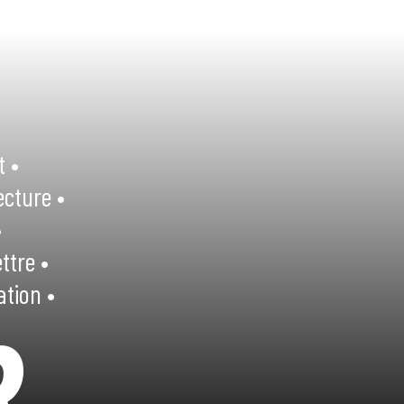
t •
ecture •
•
ttre •
ation •
R