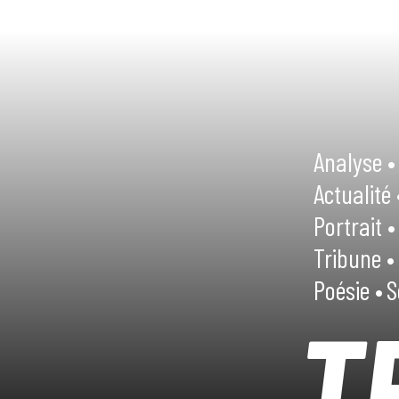
Analyse •
Actualité 
Portrait •
Tribune •
Poésie •
S
T