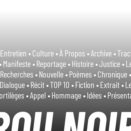
Entretien •
Culture •
À Propos •
Archive •
Trac
•
Manifeste •
Reportage •
Histoire •
Justice •
L
Recherches •
Nouvelle •
Poèmes •
Chronique 
Dialogue •
Récit •
TOP 10 •
Fiction •
Extrait •
Le
ortilèges •
Appel •
Hommage •
Idées •
Présent
ROU NOI