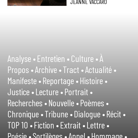
JEANNE VACCARO
Analyse •
Entretien •
Culture •
À
Propos •
Archive •
Tract •
Actualité •
Manifeste •
Reportage •
Histoire •
Justice •
Lecture •
Portrait •
Recherches •
Nouvelle •
Poèmes •
Chronique •
Tribune •
Dialogue •
Récit •
TOP 10 •
Fiction •
Extrait •
Lettre •
Poésie •
Sortilèges •
Appel •
Hommage •