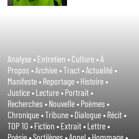
Analyse •
Entretien •
Culture •
À
Propos •
Archive •
Tract •
Actualité •
Manifeste •
Reportage •
Histoire •
Justice •
Lecture •
Portrait •
Recherches •
Nouvelle •
Poèmes •
Chronique •
Tribune •
Dialogue •
Récit •
TOP 10 •
Fiction •
Extrait •
Lettre •
Poésie •
Sortilèges •
Appel •
Hommage •