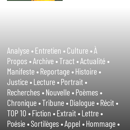
Analyse •
Entretien •
Culture •
À
Propos •
Archive •
Tract •
Actualité •
Manifeste •
Reportage •
Histoire •
Justice •
Lecture •
Portrait •
Recherches •
Nouvelle •
Poèmes •
Chronique •
Tribune •
Dialogue •
Récit •
TOP 10 •
Fiction •
Extrait •
Lettre •
Poésie •
Sortilèges •
Appel •
Hommage •